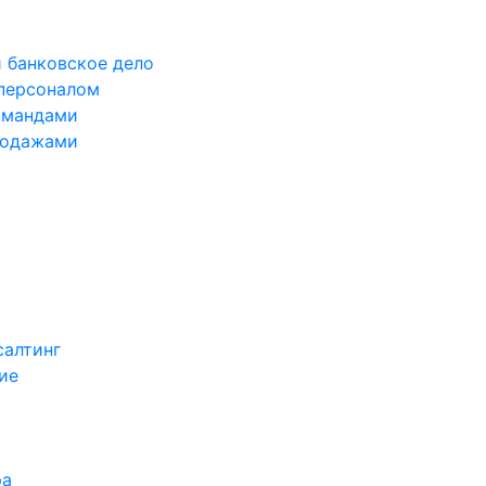
 банковское дело
 персоналом
омандами
родажами
салтинг
ие
ра