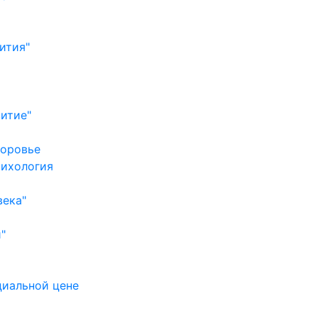
ития"
итие"
доровье
сихология
века"
"
циальной цене