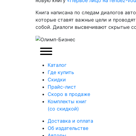
новую книгу
«Первое лицо на rendez-vou
Книга написана по следам диалогов авто
которые ставят важные цели и проводят
собой. Диалоги высвечивают скрытые со
Каталог
Где купить
Скидки
Прайc-лист
Скоро в продаже
Комплекты книг
(со скидкой)
Доставка и оплата
Об издательстве
Авторы