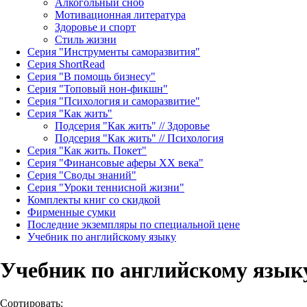
Алкогольный сноб
Мотивационная литература
Здоровье и спорт
Стиль жизни
Серия "Инструменты саморазвития"
Серия ShortRead
Серия "В помощь бизнесу"
Серия "Топовый нон-фикшн"
Серия "Психология и саморазвитие"
Серия "Как жить"
Подсерия "Как жить" // Здоровье
Подсерия "Как жить" // Психология
Серия "Как жить. Покет"
Серия "Финансовые аферы XX века"
Серия "Своды знаний"
Серия "Уроки теннисной жизни"
Комплекты книг со скидкой
Фирменные сумки
Последние экземпляры по специальной цене
Учебник по английскому языку
Учебник по английскому язык
Сортировать: