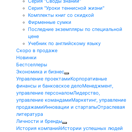
Серия "Своды знаний"
Серия "Уроки теннисной жизни"
Комплекты книг со скидкой
Фирменные сумки
Последние экземпляры по специальной
цене
Учебник по английскому языку
Скоро в продаже
Новинки
Бестселлеры
Экономика и бизнес
Управление проектами
Корпоративные
финансы и банковское дело
Менеджмент,
управление персоналом
Лидерство,
управление командами
Маркетинг, управление
продажами
Инновации и стартапы
Отраслевая
литература
Личности и бренды
История компаний
Истории успешных людей