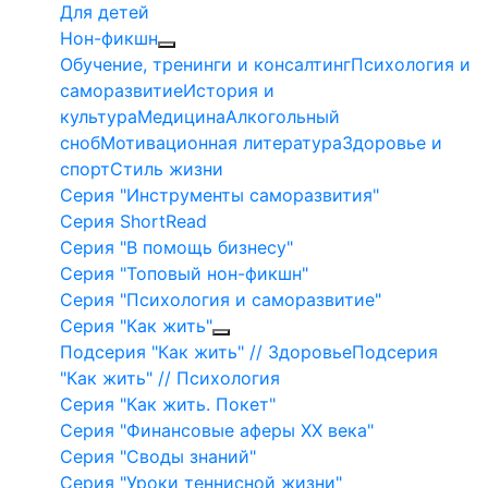
Для детей
Нон-фикшн
Обучение, тренинги и консалтинг
Психология и
саморазвитие
История и
культура
Медицина
Алкогольный
сноб
Мотивационная литература
Здоровье и
спорт
Стиль жизни
Серия "Инструменты саморазвития"
Серия ShortRead
Серия "В помощь бизнесу"
Серия "Топовый нон-фикшн"
Серия "Психология и саморазвитие"
Серия "Как жить"
Подсерия "Как жить" // Здоровье
Подсерия
"Как жить" // Психология
Серия "Как жить. Покет"
Серия "Финансовые аферы XX века"
Серия "Своды знаний"
Серия "Уроки теннисной жизни"