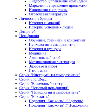
Лидерство, управление командами
Маркетинг, управление продажами
Инновации и стартапы
Отраслевая литература
Личности и бренды
История компаний
Истории успешных людей
Для детей
Нон-фикшн
Обучение, тренинги и консалтинг
Психология и саморазвитие
История и культура
Медицина
Алкогольный сноб
Мотивационная литература
Здоровье и спорт
Стиль жизни
Серия "Инструменты саморазвития"
Серия ShortRead
Серия "В помощь бизнесу"
Серия "Топовый нон-фикшн"
Серия "Психология и саморазвитие"
Серия "Как жить"
Подсерия "Как жить" // Здоровье
Подсерия "Как жить" // Психология