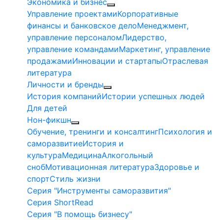
Экономика и бизнес
Управление проектами
Корпоративные
финансы и банковское дело
Менеджмент,
управление персоналом
Лидерство,
управление командами
Маркетинг, управление
продажами
Инновации и стартапы
Отраслевая
литература
Личности и бренды
История компаний
Истории успешных людей
Для детей
Нон-фикшн
Обучение, тренинги и консалтинг
Психология и
саморазвитие
История и
культура
Медицина
Алкогольный
сноб
Мотивационная литература
Здоровье и
спорт
Стиль жизни
Серия "Инструменты саморазвития"
Серия ShortRead
Серия "В помощь бизнесу"