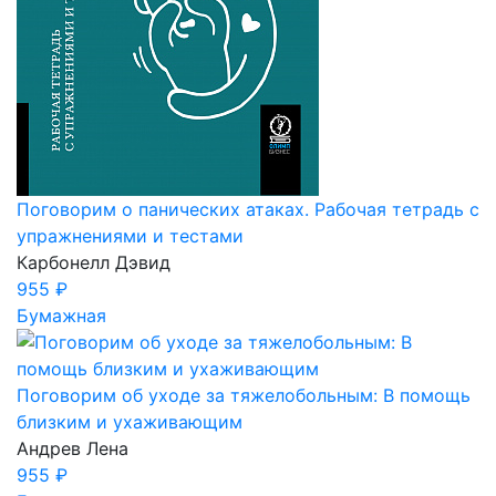
Поговорим о панических атаках. Рабочая тетрадь с
упражнениями и тестами
Карбонелл Дэвид
955 ₽
Бумажная
Поговорим об уходе за тяжелобольным: В помощь
близким и ухаживающим
Андрев Лена
955 ₽