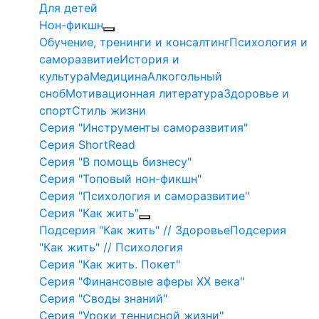
Для детей
Нон-фикшн
Обучение, тренинги и консалтинг
Психология и
саморазвитие
История и
культура
Медицина
Алкогольный
сноб
Мотивационная литература
Здоровье и
спорт
Стиль жизни
Серия "Инструменты саморазвития"
Серия ShortRead
Серия "В помощь бизнесу"
Серия "Топовый нон-фикшн"
Серия "Психология и саморазвитие"
Серия "Как жить"
Подсерия "Как жить" // Здоровье
Подсерия
"Как жить" // Психология
Серия "Как жить. Покет"
Серия "Финансовые аферы XX века"
Серия "Своды знаний"
Серия "Уроки теннисной жизни"