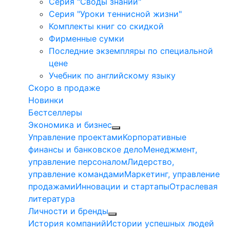
Серия "Своды знаний"
Серия "Уроки теннисной жизни"
Комплекты книг со скидкой
Фирменные сумки
Последние экземпляры по специальной
цене
Учебник по английскому языку
Скоро в продаже
Новинки
Бестселлеры
Экономика и бизнес
Управление проектами
Корпоративные
финансы и банковское дело
Менеджмент,
управление персоналом
Лидерство,
управление командами
Маркетинг, управление
продажами
Инновации и стартапы
Отраслевая
литература
Личности и бренды
История компаний
Истории успешных людей