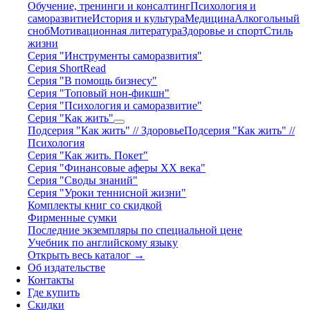
Обучение, тренинги и консалтинг
Психология и
саморазвитие
История и культура
Медицина
Алкогольный
сноб
Мотивационная литература
Здоровье и спорт
Стиль
жизни
Серия "Инструменты саморазвития"
Серия ShortRead
Серия "В помощь бизнесу"
Серия "Топовый нон-фикшн"
Серия "Психология и саморазвитие"
Серия "Как жить"
Подсерия "Как жить" // Здоровье
Подсерия "Как жить" //
Психология
Серия "Как жить. Покет"
Серия "Финансовые аферы XX века"
Серия "Своды знаний"
Серия "Уроки теннисной жизни"
Комплекты книг со скидкой
Фирменные сумки
Последние экземпляры по специальной цене
Учебник по английскому языку
Открыть весь каталог →
Об издательстве
Контакты
Где купить
Скидки