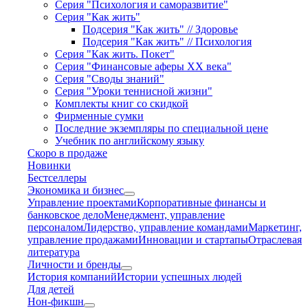
Серия "Психология и саморазвитие"
Серия "Как жить"
Подсерия "Как жить" // Здоровье
Подсерия "Как жить" // Психология
Серия "Как жить. Покет"
Серия "Финансовые аферы XX века"
Серия "Своды знаний"
Серия "Уроки теннисной жизни"
Комплекты книг со скидкой
Фирменные сумки
Последние экземпляры по специальной цене
Учебник по английскому языку
Скоро в продаже
Новинки
Бестселлеры
Экономика и бизнес
Управление проектами
Корпоративные финансы и
банковское дело
Менеджмент, управление
персоналом
Лидерство, управление командами
Маркетинг,
управление продажами
Инновации и стартапы
Отраслевая
литература
Личности и бренды
История компаний
Истории успешных людей
Для детей
Нон-фикшн