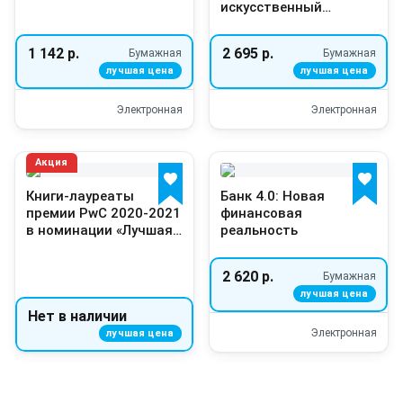
искусственный
интеллект и
климатические
1 142 р.
2 695 р.
Бумажная
Бумажная
изменения создают
новый миропорядок
Электронная
Электронная
Акция
Книги-лауреаты
Банк 4.0: Новая
премии PwC 2020-2021
финансовая
в номинации «Лучшая
реальность
книга зарубежного
автора, изданная в
2 620 р.
Бумажная
России»
Нет в наличии
Электронная