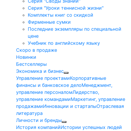
Серия "Своды знаний"
Серия "Уроки теннисной жизни"
Комплекты книг со скидкой
Фирменные сумки
Последние экземпляры по специальной
цене
Учебник по английскому языку
Скоро в продаже
Новинки
Бестселлеры
Экономика и бизнес
Управление проектами
Корпоративные
финансы и банковское дело
Менеджмент,
управление персоналом
Лидерство,
управление командами
Маркетинг, управление
продажами
Инновации и стартапы
Отраслевая
литература
Личности и бренды
История компаний
Истории успешных людей