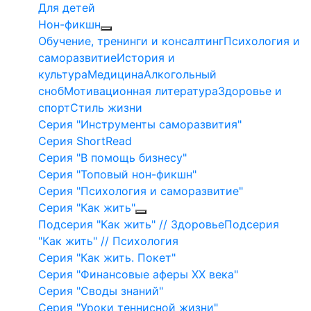
Для детей
Нон-фикшн
Обучение, тренинги и консалтинг
Психология и
саморазвитие
История и
культура
Медицина
Алкогольный
сноб
Мотивационная литература
Здоровье и
спорт
Стиль жизни
Серия "Инструменты саморазвития"
Серия ShortRead
Серия "В помощь бизнесу"
Серия "Топовый нон-фикшн"
Серия "Психология и саморазвитие"
Серия "Как жить"
Подсерия "Как жить" // Здоровье
Подсерия
"Как жить" // Психология
Серия "Как жить. Покет"
Серия "Финансовые аферы XX века"
Серия "Своды знаний"
Серия "Уроки теннисной жизни"