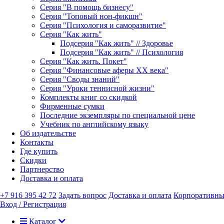
Серия "В помощь бизнесу"
Серия "Топовый нон-фикшн"
Серия "Психология и саморазвитие"
Серия "Как жить"
Подсерия "Как жить" // Здоровье
Подсерия "Как жить" // Психология
Серия "Как жить. Покет"
Серия "Финансовые аферы XX века"
Серия "Своды знаний"
Серия "Уроки теннисной жизни"
Комплекты книг со скидкой
Фирменные сумки
Последние экземпляры по специальной цене
Учебник по английскому языку
Об издательстве
Контакты
Где купить
Скидки
Партнерство
Доставка и оплата
+7 916 395 42 72
Задать вопрос
Доставка и оплата
Корпоративны
Вход / Регистрация
Каталог