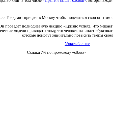
ка 30 книг, в том числе
«Прыгни выше головы!»
, которая вход
алл Голдсмит приедет в Москву чтобы поделиться свои опытом 
Он проведет полнодневную лекцию «Кризис успеха. Что мешает 
ческие модели приводят к тому, что человек начинает «буксоват
которые помогут значительно повысить темпы своег
Узнать больше
Скидка 7% по промокоду «olbuss»