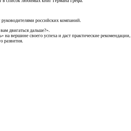
ит в список любимых книг Германа Грефа.
с руководителями российских компаний.
вам двигаться дальше?».
ь» на вершине своего успеха и даст практические рекомендации,
о развития.