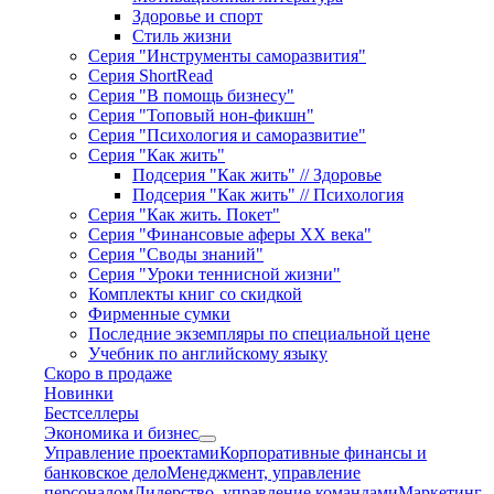
Здоровье и спорт
Стиль жизни
Серия "Инструменты саморазвития"
Серия ShortRead
Серия "В помощь бизнесу"
Серия "Топовый нон-фикшн"
Серия "Психология и саморазвитие"
Серия "Как жить"
Подсерия "Как жить" // Здоровье
Подсерия "Как жить" // Психология
Серия "Как жить. Покет"
Серия "Финансовые аферы XX века"
Серия "Своды знаний"
Серия "Уроки теннисной жизни"
Комплекты книг со скидкой
Фирменные сумки
Последние экземпляры по специальной цене
Учебник по английскому языку
Скоро в продаже
Новинки
Бестселлеры
Экономика и бизнес
Управление проектами
Корпоративные финансы и
банковское дело
Менеджмент, управление
персоналом
Лидерство, управление командами
Маркетинг,