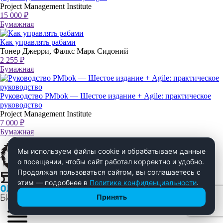
Project Management Institute
15 000 ₽
Бумажная
Как управлять рабами
Тонер Джерри, Фалкс Марк Сидоний
2 255 ₽
Бумажная
Руководство PMbok — Шестое издание + Agile: практическое
руководство
Project Management Institute
7 000 ₽
Бумажная
Мы используем файлы cookie и обрабатываем данные
о посещении, чтобы сайт работал корректно и удобно.
Продолжая пользоваться сайтом, вы соглашаетесь с
этим — подробнее в
Политике конфиденциальности
.
Принять