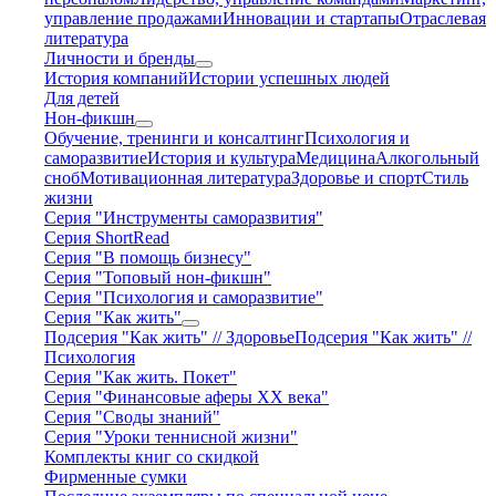
управление продажами
Инновации и стартапы
Отраслевая
литература
Личности и бренды
История компаний
Истории успешных людей
Для детей
Нон-фикшн
Обучение, тренинги и консалтинг
Психология и
саморазвитие
История и культура
Медицина
Алкогольный
сноб
Мотивационная литература
Здоровье и спорт
Стиль
жизни
Серия "Инструменты саморазвития"
Серия ShortRead
Серия "В помощь бизнесу"
Серия "Топовый нон-фикшн"
Серия "Психология и саморазвитие"
Серия "Как жить"
Подсерия "Как жить" // Здоровье
Подсерия "Как жить" //
Психология
Серия "Как жить. Покет"
Серия "Финансовые аферы XX века"
Серия "Своды знаний"
Серия "Уроки теннисной жизни"
Комплекты книг со скидкой
Фирменные сумки