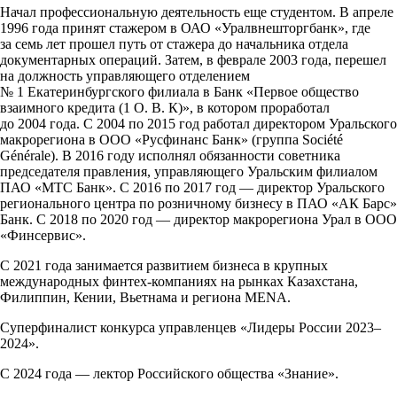
Начал профессиональную деятельность еще студентом. В апреле
1996 года принят стажером в ОАО «Уралвнешторгбанк», где
за семь лет прошел путь от стажера до начальника отдела
документарных операций. Затем, в феврале 2003 года, перешел
на должность управляющего отделением
№ 1 Екатеринбургского филиала в Банк «Первое общество
взаимного кредита (1 О. В. К)», в котором проработал
до 2004 года. С 2004 по 2015 год работал директором Уральского
макрорегиона в ООО «Русфинанс Банк» (группа Société
Générale). В 2016 году исполнял обязанности советника
председателя правления, управляющего Уральским филиалом
ПАО «МТС Банк». С 2016 по 2017 год — директор Уральского
регионального центра по розничному бизнесу в ПАО «АК Барс»
Банк. С 2018 по 2020 год — директор макрорегиона Урал в ООО
«Финсервис».
С 2021 года занимается развитием бизнеса в крупных
международных финтех-компаниях на рынках Казахстана,
Филиппин, Кении, Вьетнама и региона MENA.
Суперфиналист конкурса управленцев «Лидеры России 2023–
2024».
С 2024 года — лектор Российского общества «Знание».