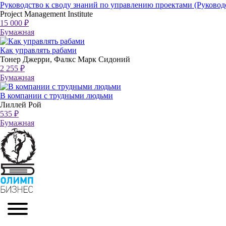
Руководство к своду знаний по управлению проектами (Руково
Project Management Institute
15 000 ₽
Бумажная
Как управлять рабами
Тонер Джерри, Фалкс Марк Сидоний
2 255 ₽
Бумажная
В компании с трудными людьми
Лиллей Рой
535 ₽
Бумажная