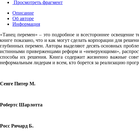
Просмотреть фрагмент
Описание
Об авторе
Информация
«Танец перемен» – это подробное и всестороннее освещение т
книге показано, что и как могут сделать корпорации для реше
глубинных перемен. Авторы выделяют десять основных проблем,
истинными приверженцами реформ и «неверующими», распростр
способы их решения. Книга содержит жизненно важные совет
неформальным лидерам и всем, кто борется за реализацию прог
Сенге Питер М.
Робертс Шарлотта
Росс Ричард Б.