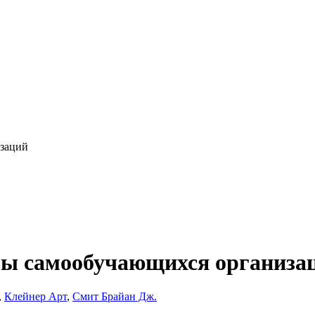
изаций
мы самообучающихся организа
,
Клейнер Арт
,
Смит Брайан Дж.