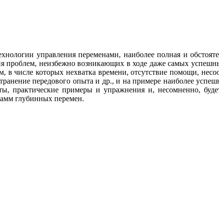
ехнологии управления переменами, наиболее полная и обстоят
ния проблем, неизбежно возникающих в ходе даже самых успешн
 в числе которых нехватка времени, отсутствие помощи, несоо
анение передового опыта и др., и на примере наиболее успе
ы, практические примеры и упражнения и, несомненно, буде
рамм глубинных перемен.