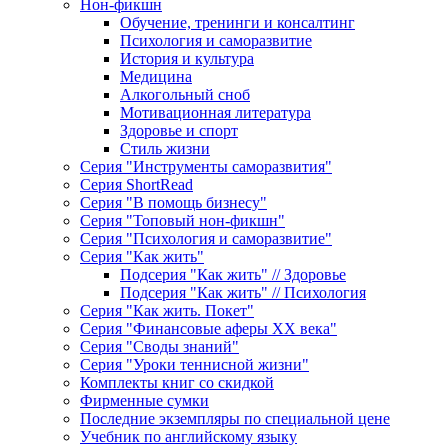
Нон-фикшн
Обучение, тренинги и консалтинг
Психология и саморазвитие
История и культура
Медицина
Алкогольный сноб
Мотивационная литература
Здоровье и спорт
Стиль жизни
Серия "Инструменты саморазвития"
Серия ShortRead
Серия "В помощь бизнесу"
Серия "Топовый нон-фикшн"
Серия "Психология и саморазвитие"
Серия "Как жить"
Подсерия "Как жить" // Здоровье
Подсерия "Как жить" // Психология
Серия "Как жить. Покет"
Серия "Финансовые аферы XX века"
Серия "Своды знаний"
Серия "Уроки теннисной жизни"
Комплекты книг со скидкой
Фирменные сумки
Последние экземпляры по специальной цене
Учебник по английскому языку