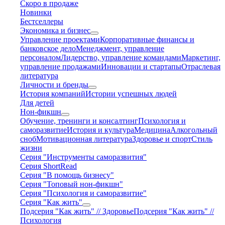
Скоро в продаже
Новинки
Бестселлеры
Экономика и бизнес
Управление проектами
Корпоративные финансы и
банковское дело
Менеджмент, управление
персоналом
Лидерство, управление командами
Маркетинг,
управление продажами
Инновации и стартапы
Отраслевая
литература
Личности и бренды
История компаний
Истории успешных людей
Для детей
Нон-фикшн
Обучение, тренинги и консалтинг
Психология и
саморазвитие
История и культура
Медицина
Алкогольный
сноб
Мотивационная литература
Здоровье и спорт
Стиль
жизни
Серия "Инструменты саморазвития"
Серия ShortRead
Серия "В помощь бизнесу"
Серия "Топовый нон-фикшн"
Серия "Психология и саморазвитие"
Серия "Как жить"
Подсерия "Как жить" // Здоровье
Подсерия "Как жить" //
Психология