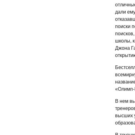
отличные
дали ему
отказавш
поиски п
поисков,
школы, к
Джона Га
открытию
Бестселл
всемирну
название
«Олимп-Б
В нем в
тренеров
высших у
образова
В течени