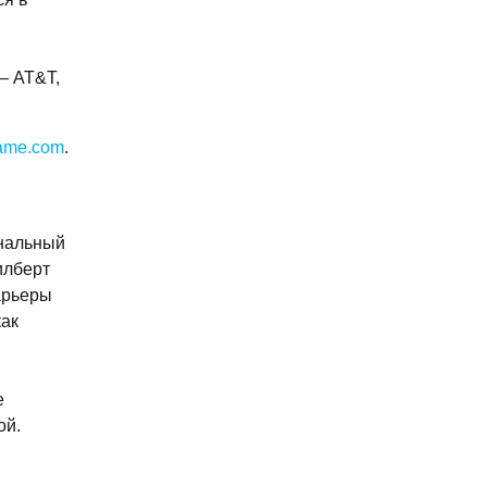
— AT&T,
ame.com
.
нальный
илберт
арьеры
как
е
ой.