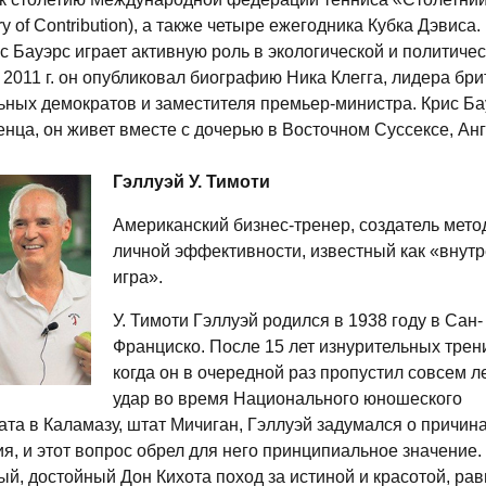
ry of Contribution), а также четыре ежегодника Кубка Дэвиса
ис Бауэрс играет активную роль в экологической и политиче
 2011 г. он опубликовал биографию Ника Клегга, лидера бри
ьных демократов и заместителя премьер-министра. Крис Б
нца, он живет вместе с дочерью в Восточном Суссексе, Анг
Гэллуэй У. Тимоти
Американский бизнес-тренер, создатель мето
личной эффективности, известный как «внут
игра».
У. Тимоти Гэллуэй родился в 1938 году в Сан-
Франциско. После 15 лет изнурительных трен
когда он в очередной раз пропустил совсем л
удар во время Национального юношеского
та в Каламазу, штат Мичиган, Гэллуэй задумался о причина
я, и этот вопрос обрел для него принципиальное значение.
й, достойный Дон Кихота поход за истиной и красотой, рав