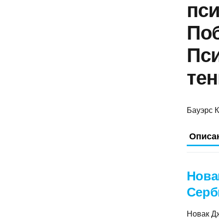
пси
Поб
Пси
тен
Бауэрс 
Описа
Нова
Серб
Новак Дж