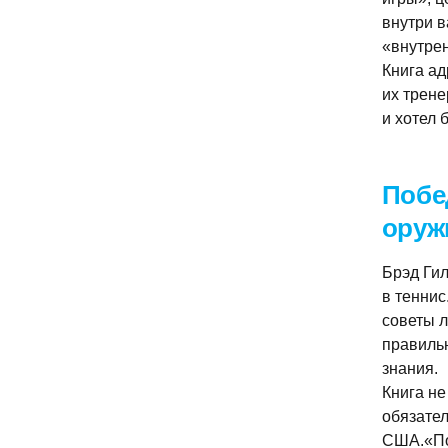
внутри в
«внутрен
Книга а
их трене
и хотел 
Побе
оруж
Брэд Гил
в теннис
советы л
правильн
знания.
Книга не
обязател
США.«По