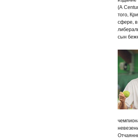
(A Centu
того, Кр
сфере, в
либерал
сын беже
чемпиона
невезени
Отчаянны