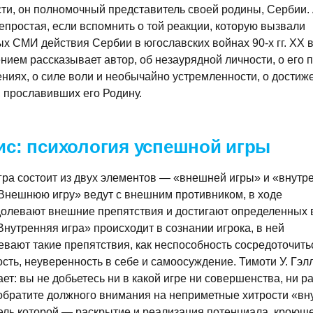
ти, он полномочный представитель своей родины, Сербии.
епростая, если вспомнить о той реакции, которую вызвали
х СМИ действия Сербии в югославских войнах 90-х гг. XX в
нием рассказывает автор, об незаурядной личности, о его 
ниях, о силе воли и необычайно устремленности, о достиж
, прославивших его Родину.
ис: психология успешной игры
ра состоит из двух элементов — «внешней игры» и «внутр
Внешнюю игру» ведут с внешним противником, в ходе
долевают внешние препятствия и достигают определенных
Внутренняя игра» происходит в сознании игрока, в ней
вают такие препятствия, как неспособность сосредоточить
сть, неуверенность в себе и самоосуждение. Тимоти У. Гэл
ет: вы не добьетесь ни в какой игре ни совершенства, ни ра
обратите должного внимания на неприметные хитрости «вн
ель которой — раскрытие и реализация потенциала, кроющ