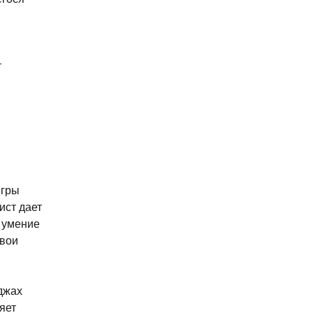
т
игры
ист дает
— умение
свои
джах
яет