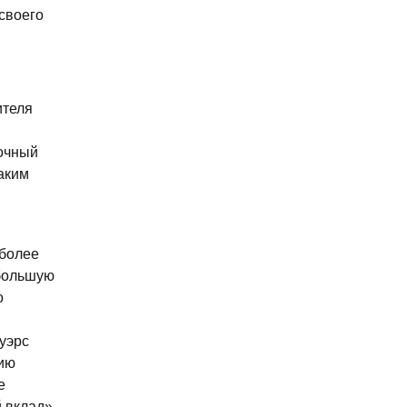
 своего
ителя
точный
каким
 более
ибольшую
о
уэрс
фию
е
 вклад»