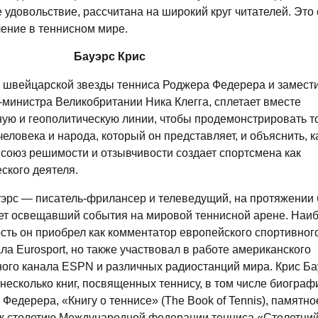
 удовольствие, рассчитана на широкий круг читателей. Это
ение в теннисном мире.
Бауэрс Крис
 швейцарской звезды тенниса Роджера Федерера и замест
министра Великобритании Ника Клегга, сплетает вместе
ую и геополитическую линии, чтобы продемонстрировать 
человека и народа, который он представляет, и объяснить, 
союз решимости и отзывчивости создает спортсмена как
ского деятеля.
уэрс — писатель-фрилансер и телеведущий, на протяжении
лет освещавший события на мировой теннисной арене. На
сть он приобрел как комментатор европейского спортивног
ла Eurosport, но также участвовал в работе американского
ого канала ESPN и различных радиостанций мира. Крис Ба
несколько книг, посвященных теннису, в том числе биогра
Федерера, «Книгу о теннисе» (The Book of Tennis), памятно
 к столетию Международной федерации тенниса «Столетний