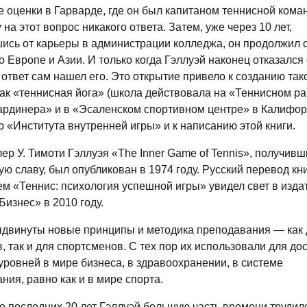
 оценки в Гарварде, где он был капитаном теннисной кома
 на этот вопрос никакого ответа. Затем, уже через 10 лет,
ись от карьеры в администрации колледжа, он продолжил 
о Европе и Азии. И только когда Гэллуэй наконец отказался 
 ответ сам нашел его. Это открытие привело к созданию так
ак «теннисная йога» (школа действовала на «Теннисном ра
рдинера» и в «Эсаленском спортивном центре» в Калифорн
 «Института внутренней игры» и к написанию этой книги.
ер У. Тимоти Гэллуэя «The Inner Game of Tennis», получивш
ю славу, был опубликован в 1974 году. Русский перевод кн
м «Теннис: психология успешной игры» увидел свет в изда
изнес» в 2010 году.
ыдвинуты новые принципы и методика преподавания — как 
, так и для спортсменов. С тех пор их использовали для д
ровней в мире бизнеса, в здравоохранении, в системе
ния, равно как и в мире спорта.
е последних 20 лет Гэллуэй большую часть времени трудил