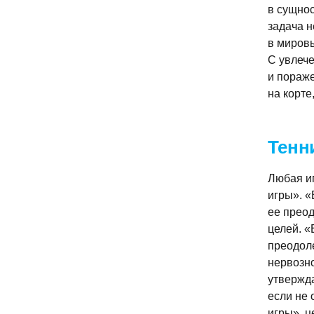
в сущнос
задача н
в мировы
C увлече
и пораже
на корте
Тенн
Любая иг
игры». «
ее прео
целей. «
преодоле
нервозно
утвержда
если не 
игры», ц