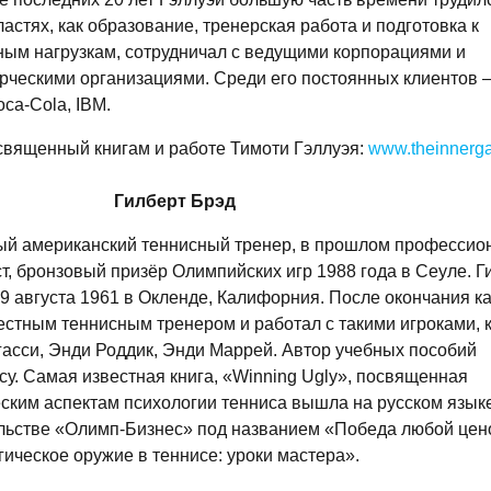
ластях, как образование, тренерская работа и подготовка к
ным нагрузкам, сотрудничал с ведущими корпорациями и
рческими организациями. Среди его постоянных клиентов 
oca-Cola, IBM.
священный книгам и работе Тимоти Гэллуэя:
www.theinnerg
Гилберт Брэд
ый американский теннисный тренер, в прошлом профессио
т, бронзовый призёр Олимпийских игр 1988 года в Сеуле. Г
9 августа 1961 в Окленде, Калифорния. После окончания к
естным теннисным тренером и работал с такими игроками, 
асси, Энди Роддик, Энди Маррей. Автор учебных пособий
су. Самая известная книга, «Winning Ugly», посвященная
ским аспектам психологии тенниса вышла на русском язык
ельстве «Олимп-Бизнес» под названием «Победа любой цен
ическое оружие в теннисе: уроки мастера».