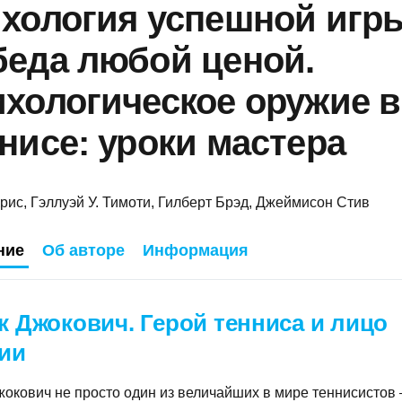
хология успешной игр
еда любой ценой.
хологическое оружие в
нисе: уроки мастера
Крис
,
Гэллуэй У. Тимоти
,
Гилберт Брэд
,
Джеймисон Стив
ние
Об авторе
Информация
к Джокович. Герой тенниса и лицо
ии
окович не просто один из величайших в мире теннисистов