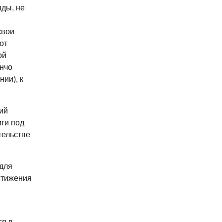
нды, не
свои
от
ой
нчо
ии), к
ий
иги под
тельстве
для
остижения
ся в