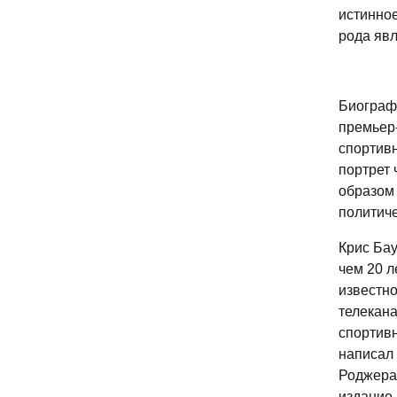
истинное
рода явл
Биограф
премьер-
спортивн
портрет 
образом 
политиче
Крис Ба
чем 20 
известно
телекана
спортивн
написал 
Роджера 
издание