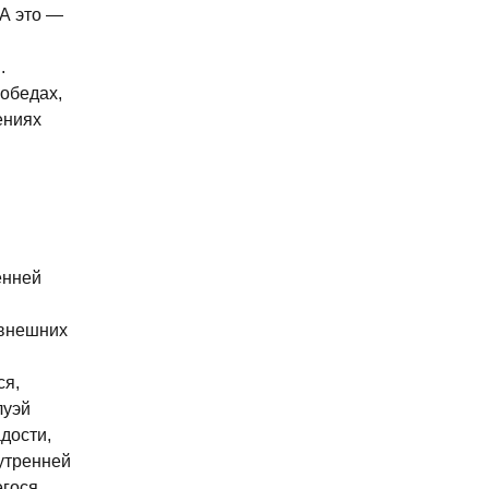
 А это —
.
победах,
ениях
енней
 внешних
ся,
луэй
дости,
утренней
егося