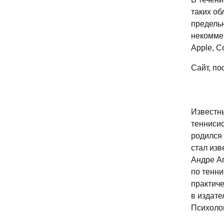
таких об
предель
некомме
Apple, C
Сайт, по
Известн
теннисис
родился 
стал изв
Андре Аг
по тенни
практиче
в издат
Психолог