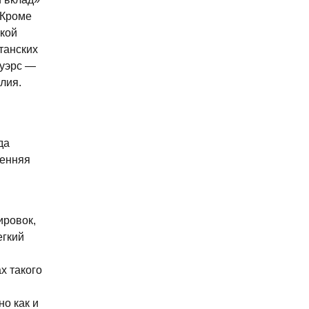
. Кроме
ской
танских
ауэрс —
лия.
да
ренняя
ировок,
егкий
х такого
но как и