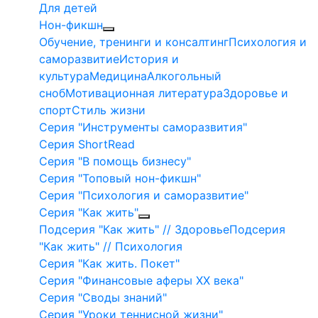
Для детей
Нон-фикшн
Обучение, тренинги и консалтинг
Психология и
саморазвитие
История и
культура
Медицина
Алкогольный
сноб
Мотивационная литература
Здоровье и
спорт
Стиль жизни
Серия "Инструменты саморазвития"
Серия ShortRead
Серия "В помощь бизнесу"
Серия "Топовый нон-фикшн"
Серия "Психология и саморазвитие"
Серия "Как жить"
Подсерия "Как жить" // Здоровье
Подсерия
"Как жить" // Психология
Серия "Как жить. Покет"
Серия "Финансовые аферы XX века"
Серия "Своды знаний"
Серия "Уроки теннисной жизни"