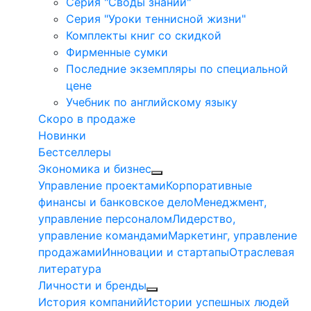
Серия "Своды знаний"
Серия "Уроки теннисной жизни"
Комплекты книг со скидкой
Фирменные сумки
Последние экземпляры по специальной
цене
Учебник по английскому языку
Скоро в продаже
Новинки
Бестселлеры
Экономика и бизнес
Управление проектами
Корпоративные
финансы и банковское дело
Менеджмент,
управление персоналом
Лидерство,
управление командами
Маркетинг, управление
продажами
Инновации и стартапы
Отраслевая
литература
Личности и бренды
История компаний
Истории успешных людей