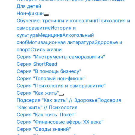
Для детей
Нон-фикшн
Обучение, тренинги и консалтинг
Психология и
саморазвитие
История и
культура
Медицина
Алкогольный
сноб
Мотивационная литература
Здоровье и
спорт
Стиль жизни
Серия "Инструменты саморазвития"
Серия ShortRead
Серия "В помощь бизнесу"
Серия "Топовый нон-фикшн"
Серия "Психология и саморазвитие"
Серия "Как жить"
Подсерия "Как жить" // Здоровье
Подсерия
"Как жить" // Психология
Серия "Как жить. Покет"
Серия "Финансовые аферы XX века"
Серия "Своды знаний"