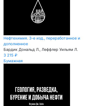
Нефтехимия. 3-е изд., переработанное и
дополненное
Бардик Дональд Л., Леффлер Уильям Л.
3 215 ₽
Бумажная