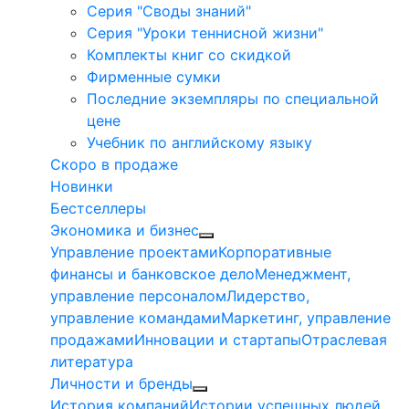
Серия "Своды знаний"
Серия "Уроки теннисной жизни"
Комплекты книг со скидкой
Фирменные сумки
Последние экземпляры по специальной
цене
Учебник по английскому языку
Скоро в продаже
Новинки
Бестселлеры
Экономика и бизнес
Управление проектами
Корпоративные
финансы и банковское дело
Менеджмент,
управление персоналом
Лидерство,
управление командами
Маркетинг, управление
продажами
Инновации и стартапы
Отраслевая
литература
Личности и бренды
История компаний
Истории успешных людей