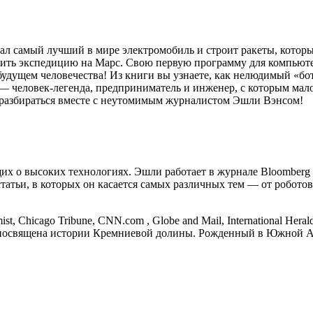
ал самый лучший в мире электромобиль и строит ракеты, котор
авить экспедицию на Марс. Свою первую программу для компьют
будущем человечества! Из книги вы узнаете, как нелюдимый «бот
— человек-легенда, предприниматель и инженер, с которым мало
 разбираться вместе с неутомимым журналистом Эшли Вэнсом!
 о высоких технологиях. Эшли работает в журнале Bloomberg B
го статьи, в которых он касается самых различных тем — от роб
 Chicago Tribune, CNN.com , Globe and Mail, International Her
») посвящена истории Кремниевой долины. Рожденный в Южной А