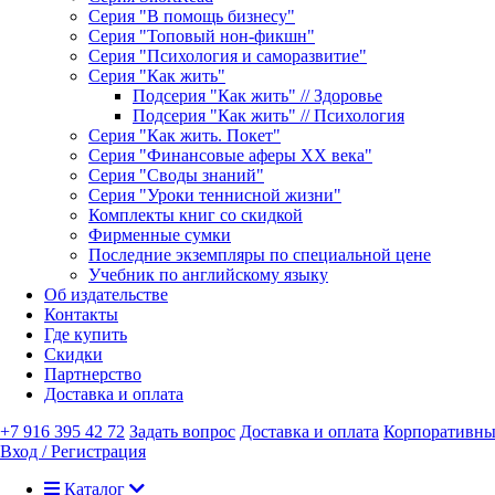
Серия "В помощь бизнесу"
Серия "Топовый нон-фикшн"
Серия "Психология и саморазвитие"
Серия "Как жить"
Подсерия "Как жить" // Здоровье
Подсерия "Как жить" // Психология
Серия "Как жить. Покет"
Серия "Финансовые аферы XX века"
Серия "Своды знаний"
Серия "Уроки теннисной жизни"
Комплекты книг со скидкой
Фирменные сумки
Последние экземпляры по специальной цене
Учебник по английскому языку
Об издательстве
Контакты
Где купить
Скидки
Партнерство
Доставка и оплата
+7 916 395 42 72
Задать вопрос
Доставка и оплата
Корпоративны
Вход / Регистрация
Каталог