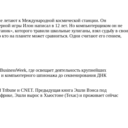
ые летают к Международной космической станции. Он
ерной игры Илон написал в 12 лет. Но компьютерщиком он не
аник», которого травили школьные хулиганы, взял судьбу в свои
 кто на планете может сравниться. Одни считают его гением,
usinessWeek, где освещает деятельность крупнейших
отов и компьютерного шпионажа до секвенирования ДНК
ald Tribune и CNET. Предыдущая книга Эшли Вэнса под
фрике, Эшли вырос в Хьюстоне (Техас) и проживает сейчас