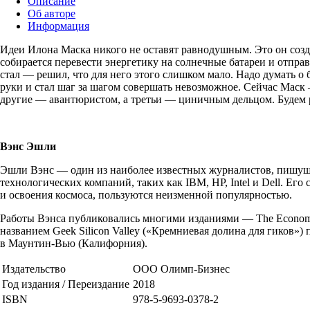
Описание
Об авторе
Информация
Идеи Илона Маска никого не оставят равнодушным. Это он созд
собирается перевести энергетику на солнечные батареи и отпр
стал — решил, что для него этого слишком мало. Надо думать о 
руки и стал шаг за шагом совершать невозможное. Сейчас Маск 
другие — авантюристом, а третьи — циничным дельцом. Будем
Вэнс Эшли
Эшли Вэнс — один из наиболее известных журналистов, пишущих
технологических компаний, таких как IBM, HP, Intel и Dell. Е
и освоения космоса, пользуются неизменной популярностью.
Работы Вэнса публиковались многими изданиями — The Economist,
названием Geek Silicon Valley («Кремниевая долина для гиков
в Маунтин-Вью (Калифорния).
Издательство
ООО Олимп-Бизнес
Год издания / Переиздание
2018
ISBN
978-5-9693-0378-2