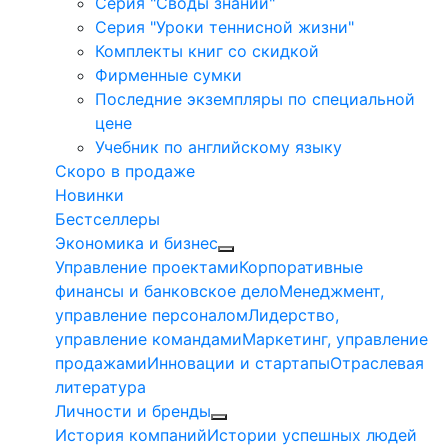
Серия "Своды знаний"
Серия "Уроки теннисной жизни"
Комплекты книг со скидкой
Фирменные сумки
Последние экземпляры по специальной
цене
Учебник по английскому языку
Скоро в продаже
Новинки
Бестселлеры
Экономика и бизнес
Управление проектами
Корпоративные
финансы и банковское дело
Менеджмент,
управление персоналом
Лидерство,
управление командами
Маркетинг, управление
продажами
Инновации и стартапы
Отраслевая
литература
Личности и бренды
История компаний
Истории успешных людей