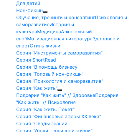
Для детей
Нон-фикшн
Обучение, тренинги и консалтинг
Психология и
саморазвитие
История и
культура
Медицина
Алкогольный
сноб
Мотивационная литература
Здоровье и
спорт
Стиль жизни
Серия "Инструменты саморазвития"
Серия ShortRead
Серия "В помощь бизнесу"
Серия "Топовый нон-фикшн"
Серия "Психология и саморазвитие"
Серия "Как жить"
Подсерия "Как жить" // Здоровье
Подсерия
"Как жить" // Психология
Серия "Как жить. Покет"
Серия "Финансовые аферы XX века"
Серия "Своды знаний"
Серия "Уроки теннисной жизни"