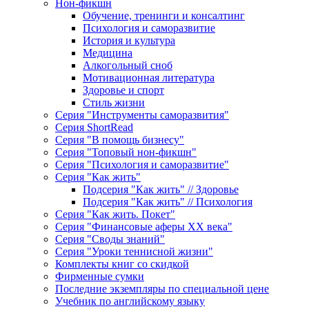
Нон-фикшн
Обучение, тренинги и консалтинг
Психология и саморазвитие
История и культура
Медицина
Алкогольный сноб
Мотивационная литература
Здоровье и спорт
Стиль жизни
Серия "Инструменты саморазвития"
Серия ShortRead
Серия "В помощь бизнесу"
Серия "Топовый нон-фикшн"
Серия "Психология и саморазвитие"
Серия "Как жить"
Подсерия "Как жить" // Здоровье
Подсерия "Как жить" // Психология
Серия "Как жить. Покет"
Серия "Финансовые аферы XX века"
Серия "Своды знаний"
Серия "Уроки теннисной жизни"
Комплекты книг со скидкой
Фирменные сумки
Последние экземпляры по специальной цене
Учебник по английскому языку