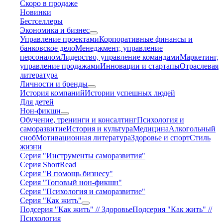
Скоро в продаже
Новинки
Бестселлеры
Экономика и бизнес
Управление проектами
Корпоративные финансы и
банковское дело
Менеджмент, управление
персоналом
Лидерство, управление командами
Маркетинг,
управление продажами
Инновации и стартапы
Отраслевая
литература
Личности и бренды
История компаний
Истории успешных людей
Для детей
Нон-фикшн
Обучение, тренинги и консалтинг
Психология и
саморазвитие
История и культура
Медицина
Алкогольный
сноб
Мотивационная литература
Здоровье и спорт
Стиль
жизни
Серия "Инструменты саморазвития"
Серия ShortRead
Серия "В помощь бизнесу"
Серия "Топовый нон-фикшн"
Серия "Психология и саморазвитие"
Серия "Как жить"
Подсерия "Как жить" // Здоровье
Подсерия "Как жить" //
Психология