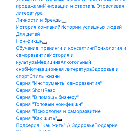
продажами
Инновации и стартапы
Отраслевая
литература
Личности и бренды
История компаний
Истории успешных людей
Для детей
Нон-фикшн
Обучение, тренинги и консалтинг
Психология и
саморазвитие
История и
культура
Медицина
Алкогольный
сноб
Мотивационная литература
Здоровье и
спорт
Стиль жизни
Серия "Инструменты саморазвития"
Серия ShortRead
Серия "В помощь бизнесу"
Серия "Топовый нон-фикшн"
Серия "Психология и саморазвитие"
Серия "Как жить"
Подсерия "Как жить" // Здоровье
Подсерия