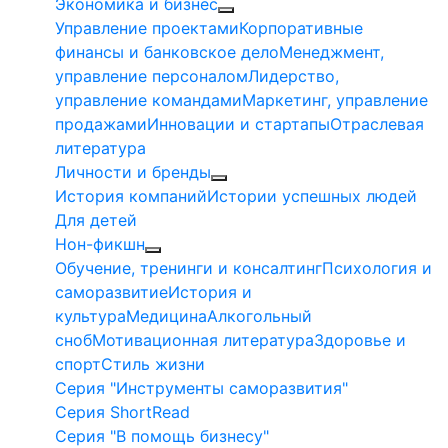
Экономика и бизнес
Управление проектами
Корпоративные
финансы и банковское дело
Менеджмент,
управление персоналом
Лидерство,
управление командами
Маркетинг, управление
продажами
Инновации и стартапы
Отраслевая
литература
Личности и бренды
История компаний
Истории успешных людей
Для детей
Нон-фикшн
Обучение, тренинги и консалтинг
Психология и
саморазвитие
История и
культура
Медицина
Алкогольный
сноб
Мотивационная литература
Здоровье и
спорт
Стиль жизни
Серия "Инструменты саморазвития"
Серия ShortRead
Серия "В помощь бизнесу"