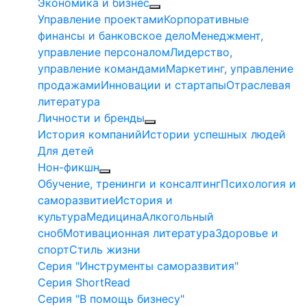
Экономика и бизнес
Управление проектами
Корпоративные
финансы и банковское дело
Менеджмент,
управление персоналом
Лидерство,
управление командами
Маркетинг, управление
продажами
Инновации и стартапы
Отраслевая
литература
Личности и бренды
История компаний
Истории успешных людей
Для детей
Нон-фикшн
Обучение, тренинги и консалтинг
Психология и
саморазвитие
История и
культура
Медицина
Алкогольный
сноб
Мотивационная литература
Здоровье и
спорт
Стиль жизни
Серия "Инструменты саморазвития"
Серия ShortRead
Серия "В помощь бизнесу"